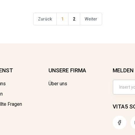
Zurück
1
2
Weiter
ENST
UNSERE FIRMA
MELDEN 
uns
Über uns
en
llte Fragen
VITA5 S