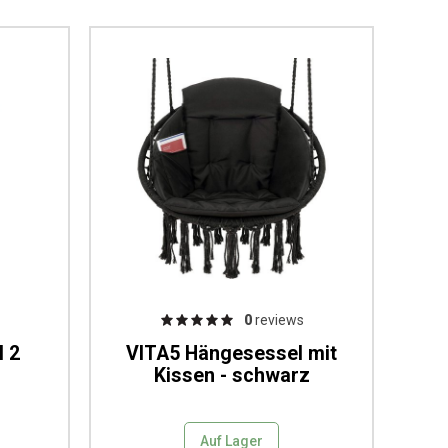
0
reviews
l 2
VITA5 Hängesessel mit
Kissen - schwarz
Auf Lager