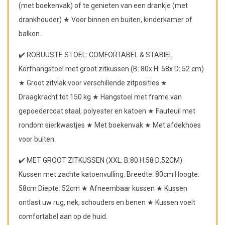
(met boekenvak) of te genieten van een drankje (met
drankhouder) ★ Voor binnen en buiten, kinderkamer of
balkon.
✔️ ROBUUSTE STOEL: COMFORTABEL & STABIEL
Korfhangstoel met groot zitkussen (B: 80x H: 58x D: 52 cm)
★ Groot zitvlak voor verschillende zitposities ★
Draagkracht tot 150 kg ★ Hangstoel met frame van
gepoedercoat staal, polyester en katoen ★ Fauteuil met
rondom sierkwastjes ★ Met boekenvak ★ Met afdekhoes
voor buiten.
✔️ MET GROOT ZITKUSSEN (XXL: B:80 H:58 D:52CM)
Kussen met zachte katoenvulling: Breedte: 80cm Hoogte:
58cm Diepte: 52cm ★ Afneembaar kussen ★ Kussen
ontlast uw rug, nek, schouders en benen ★ Kussen voelt
comfortabel aan op de huid.