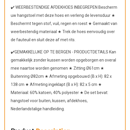
✔️ WEERBESTENDIGE AFDEKHOES INBEGREPEN Bescherm
uw hangstoel met deze hoes en verleng de levensduur ★
Beschermt tegen stof, vuil, regen en roest ★ Gemaakt van
weerbestendig materiaal ★ Trek de hoes eenvoudig over
de fauteuil en sluit deze af met rits.
✔️GEMAKKELIJKE OP TE BERGEN - PRODUCTDETAILS Kan
gemakkelijk zonder kussen worden opgeborgen en overal
mee naartoe worden genomen ★ Zitting Ø61cm ★
Buitenring Ø82cm ★ Afmeting opgebouwd (B x H): 82 x
138 cm ★ Afmeting ingeklapt (B x H): 82 x 5 cm ★
Materiaal: 60% katoen, 40% polyester ★ De set bevat:
hangstoel voor buiten, kussen, afdekhoes,
Nederlandstalige handleiding.