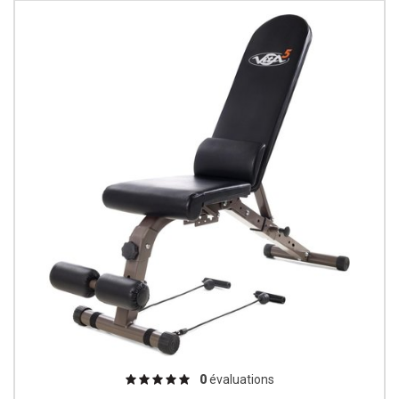
0
évaluations