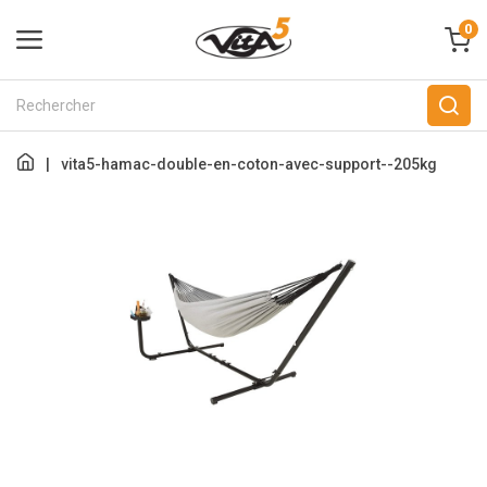
0
|
vita5-hamac-double-en-coton-avec-support--205kg